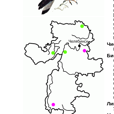
Чи
Би
Ли