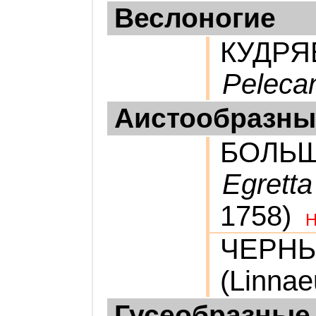
Веслоногие
КУДРЯ
Pelecan
Аистообразны
БОЛЬШ
Egretta
1758)
ЧЕРН
(Linnae
Гусеобразные