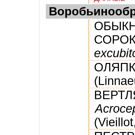
Воробьинооб
ОБЫК
СОРО
excubit
ОЛЯП
(Linnae
ВЕРТЛ
Acrocep
(Vieillo