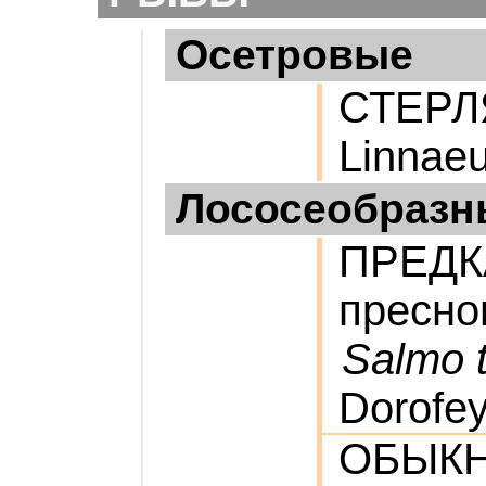
Осетровые
СТЕР
Linnaeu
Лососеобразн
ПРЕДК
пресно
Salmo t
Dorofe
ОБЫК