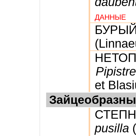
daubent
ДАННЫЕ
БУРЫ
(Linnae
НЕТОП
Pipistre
et Blas
Зайцеобразны
СТЕП
pusilla
(