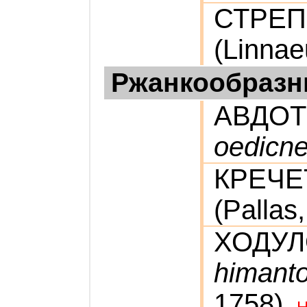
СТРЕ
(Linnae
Ржанкообраз
АВДО
oedicn
КРЕЧЕ
(Pallas
ХОДУ
himant
1758)