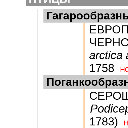
Гагарообразн
ЕВРО
ЧЕРНО
arctica 
1758
Н
Поганкообраз
СЕРОЩ
Podice
1783)