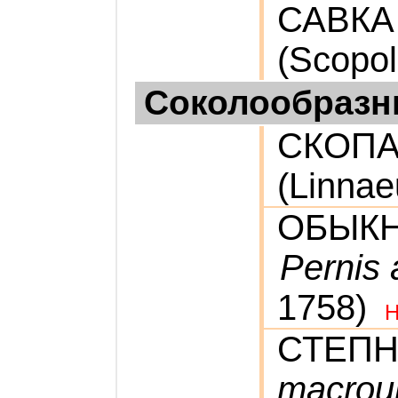
САВК
(Scopol
Соколообраз
СКОП
(Linnae
ОБЫК
Pernis 
1758)
СТЕПН
macrou