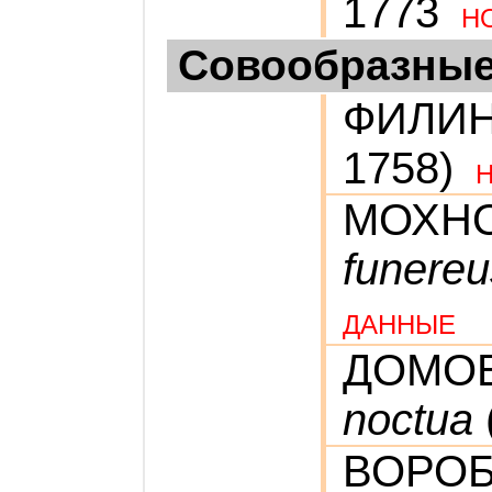
1773
Н
Совообразны
ФИЛИ
1758)
МОХН
funereu
ДАННЫЕ
ДОМО
noctua
ВОРО