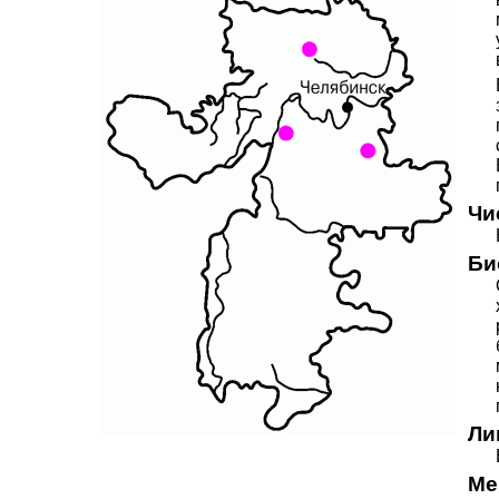
Чи
Би
Ли
Ме