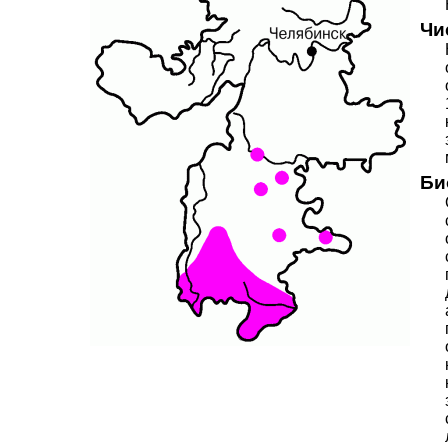
Чи
Би