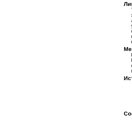
Ли
Ме
Ис
Со