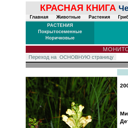
КРАСНАЯ КНИГА
Че
Главная
Животные
Растения
Гри
РАСТЕНИЯ
Покрытосеменные
Норичковые
МОНИТО
Переход на
ОСНОВНУЮ
страницу
20
Ми
Де