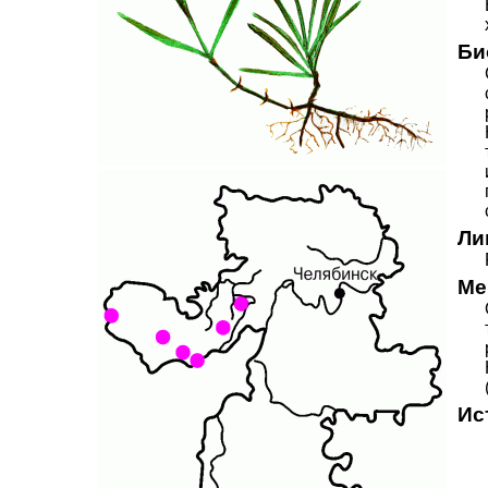
Би
Ли
Ме
Ис