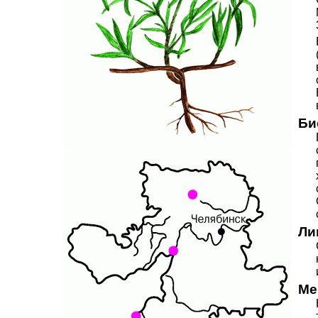
Би
Ли
Ме